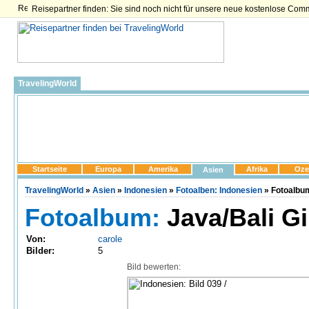
Reisepartner finden: Sie sind noch nicht für unsere neue kostenlose Com
TravelingWorld
Startseite
Europa
Amerika
Afrika
Oze
Asien
TravelingWorld
»
Asien
»
Indonesien
»
Fotoalben: Indonesien
» Fotoalbum:
Fotoalbum:
Java/Bali Gi
Von:
carole
Bilder:
5
Bild bewerten: