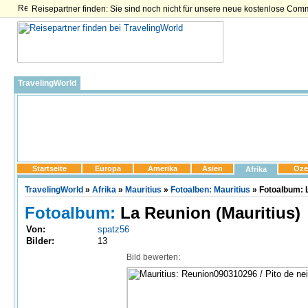
Reisepartner finden: Sie sind noch nicht für unsere neue kostenlose Com
TravelingWorld
Startseite
Europa
Amerika
Asien
Oze
Afrika
TravelingWorld
»
Afrika
»
Mauritius
»
Fotoalben: Mauritius
» Fotoalbum: 
Fotoalbum:
La Reunion (Mauritius)
Von:
spatz56
Bilder:
13
Bild bewerten: