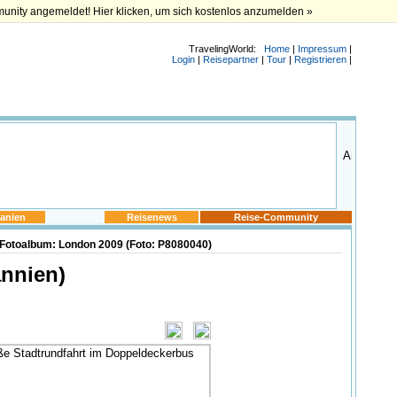
munity angemeldet! Hier klicken, um sich kostenlos anzumelden »
TravelingWorld:
Home
|
Impressum
|
Login
|
Reisepartner
|
Tour
|
Registrieren
|
anien
Reisenews
Reise-Community
Fotoalbum: London 2009 (Foto: P8080040)
nnien)