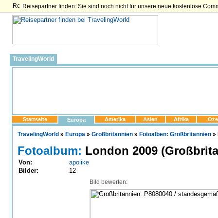
Reisepartner finden: Sie sind noch nicht für unsere neue kostenlose Com
TravelingWorld
Startseite
Amerika
Asien
Afrika
Oze
Europa
TravelingWorld
»
Europa
»
Großbritannien
»
Fotoalben: Großbritannien
» 
Fotoalbum:
London 2009 (Großbrita
Von:
apolike
Bilder:
12
Bild bewerten: