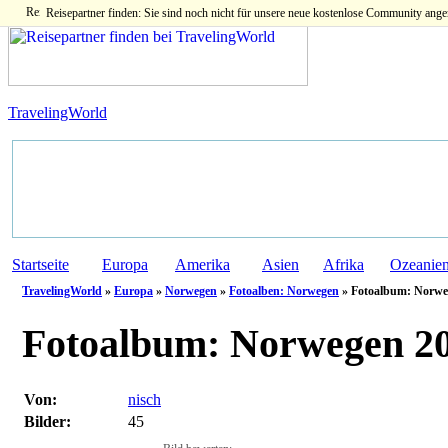
Reisepartner finden: Sie sind noch nicht für unsere neue kostenlose Community ange
TravelingWorld
Startseite
Europa
Amerika
Asien
Afrika
Ozeanie
TravelingWorld
»
Europa
»
Norwegen
»
Fotoalben: Norwegen
» Fotoalbum: Norwe
Fotoalbum:
Norwegen 20
Von:
nisch
Bilder:
45