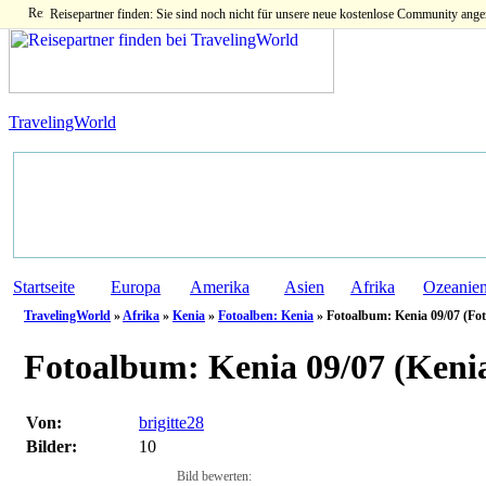
Reisepartner finden: Sie sind noch nicht für unsere neue kostenlose Community ange
TravelingWorld
Startseite
Europa
Amerika
Asien
Afrika
Ozeanie
TravelingWorld
»
Afrika
»
Kenia
»
Fotoalben: Kenia
» Fotoalbum: Kenia 09/07 (Fot
Fotoalbum:
Kenia 09/07 (Keni
Von:
brigitte28
Bilder:
10
Bild bewerten: