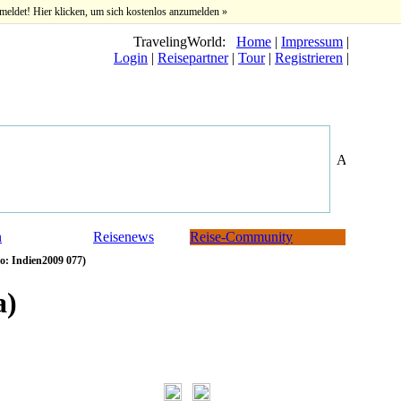
meldet! Hier klicken, um sich kostenlos anzumelden »
TravelingWorld:
Home
|
Impressum
|
Login
|
Reisepartner
|
Tour
|
Registrieren
|
n
Reisenews
Reise-Community
o: Indien2009 077)
a)