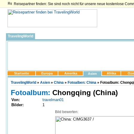
Reisepartner finden: Sie sind noch nicht für unsere neue kostenlose Com
TravelingWorld
Startseite
Europa
Amerika
Afrika
Oze
Asien
TravelingWorld
»
Asien
»
China
»
Fotoalben: China
» Fotoalbum: Chongqi
Fotoalbum:
Chongqing (China)
Von:
travelman01
Bilder:
1
Bild bewerten: