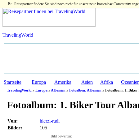
Reisepartner finden: Sie sind noch nicht für unsere neue kostenlose Community ange
TravelingWorld
Startseite
Europa
Amerika
Asien
Afrika
Ozeanie
TravelingWorld
»
Europa
»
Albanien
»
Fotoalben: Albanien
» Fotoalbum: 1. Biker
Fotoalbum:
1. Biker Tour Alba
Von:
hierzi-radi
Bilder:
105
Bild bewerten: