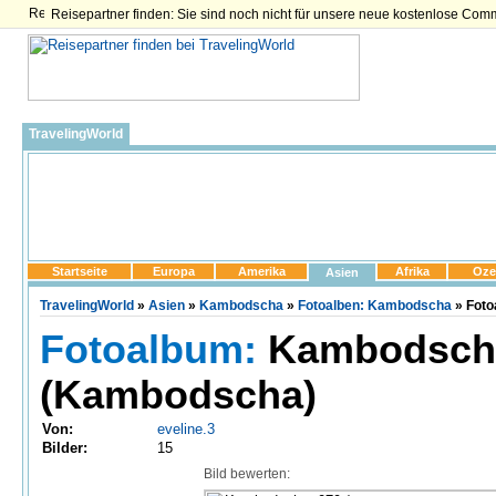
Reisepartner finden: Sie sind noch nicht für unsere neue kostenlose Com
TravelingWorld
Startseite
Europa
Amerika
Afrika
Oze
Asien
TravelingWorld
»
Asien
»
Kambodscha
»
Fotoalben: Kambodscha
» Foto
Fotoalbum:
Kambodscha
(Kambodscha)
Von:
eveline.3
Bilder:
15
Bild bewerten: