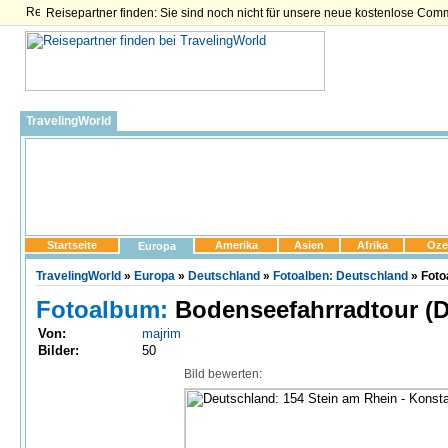
Reisepartner finden: Sie sind noch nicht für unsere neue kostenlose Com
TravelingWorld
Startseite
Amerika
Asien
Afrika
Oze
Europa
TravelingWorld
»
Europa
»
Deutschland
»
Fotoalben: Deutschland
» Foto
Fotoalbum:
Bodenseefahrradtour (D
Von:
majrim
Bilder:
50
Bild bewerten: