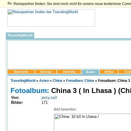
Reisepartner finden: Sie sind noch nicht für unsere neue kostenlose Com
TravelingWorld
Startseite
Europa
Amerika
Afrika
Oze
Asien
TravelingWorld
»
Asien
»
China
»
Fotoalben: China
» Fotoalbum: China 3 (
Fotoalbum:
China 3 ( In Lhasa ) (Ch
Von:
jerzy.sa3
Bilder:
171
Bild bewerten: