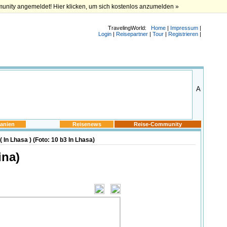
munity angemeldet! Hier klicken, um sich kostenlos anzumelden »
TravelingWorld:
Home
|
Impressum
|
Login
|
Reisepartner
|
Tour
|
Registrieren
|
anien
Reisenews
Reise-Community
 In Lhasa ) (Foto: 10 b3 In Lhasa)
ina)