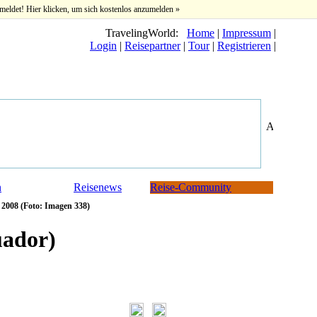
meldet! Hier klicken, um sich kostenlos anzumelden »
TravelingWorld:
Home
|
Impressum
|
Login
|
Reisepartner
|
Tour
|
Registrieren
|
n
Reisenews
Reise-Community
2008 (Foto: Imagen 338)
uador)