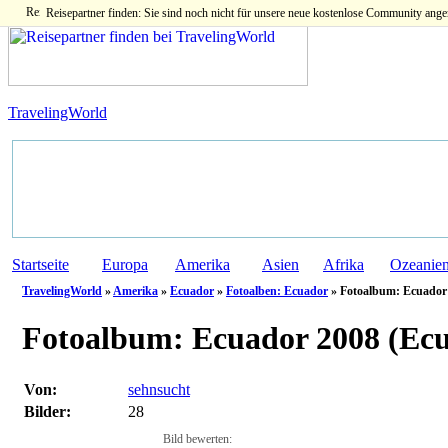
Reisepartner finden: Sie sind noch nicht für unsere neue kostenlose Community ange
TravelingWorld
Startseite
Europa
Amerika
Asien
Afrika
Ozeanie
TravelingWorld
»
Amerika
»
Ecuador
»
Fotoalben: Ecuador
» Fotoalbum: Ecuador 
Fotoalbum:
Ecuador 2008 (Ec
Von:
sehnsucht
Bilder:
28
Bild bewerten: