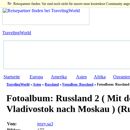
Reisepartner finden: Sie sind noch nicht für unsere neue kostenlose Community ange
TravelingWorld
Startseite
Europa
Amerika
Asien
Afrika
Ozeanie
TravelingWorld
»
Asien
»
Russland
»
Fotoalben: Russland
» Fotoalbum: Russland 2
Fotoalbum:
Russland 2 ( Mit d
Vladivostok nach Moskau ) (R
Von:
jerzy.sa3