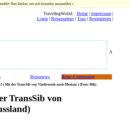
meldet! Hier klicken, um sich kostenlos anzumelden »
TravelingWorld:
Home
|
Impressum
|
Login
|
Reisepartner
|
Tour
|
Registrieren
|
n
Reisenews
Reise-Community
 ( Mit der TransSib von Vladivostok nach Moskau ) (Foto: 06h)
er TransSib von
ussland)