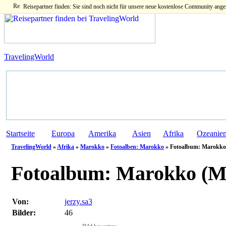
Reisepartner finden: Sie sind noch nicht für unsere neue kostenlose Community ange
TravelingWorld
Startseite
Europa
Amerika
Asien
Afrika
Ozeanie
TravelingWorld
»
Afrika
»
Marokko
»
Fotoalben: Marokko
» Fotoalbum: Marokko 
Fotoalbum:
Marokko (M
Von:
jerzy.sa3
Bilder:
46