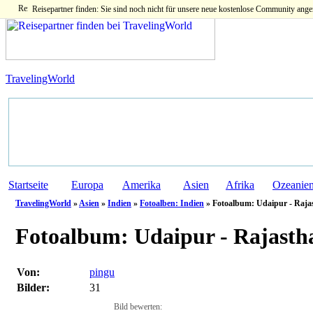
Reisepartner finden: Sie sind noch nicht für unsere neue kostenlose Community ange
TravelingWorld
Startseite
Europa
Amerika
Asien
Afrika
Ozeanie
TravelingWorld
»
Asien
»
Indien
»
Fotoalben: Indien
» Fotoalbum: Udaipur - Raja
Fotoalbum:
Udaipur - Rajastha
Von:
pingu
Bilder:
31
Bild bewerten: