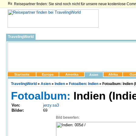
Reisepartner finden: Sie sind noch nicht für unsere neue kostenlose Com
TravelingWorld
Startseite
Europa
Amerika
Afrika
Oze
Asien
TravelingWorld
»
Asien
»
Indien
»
Fotoalben: Indien
» Fotoalbum: Indien (
Fotoalbum:
Indien (Indi
Von:
jerzy.sa3
Bilder:
69
Bild bewerten: