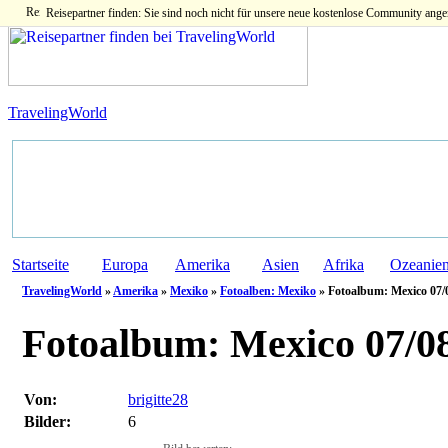
Reisepartner finden: Sie sind noch nicht für unsere neue kostenlose Community ange
TravelingWorld
Startseite
Europa
Amerika
Asien
Afrika
Ozeanie
TravelingWorld
»
Amerika
»
Mexiko
»
Fotoalben: Mexiko
» Fotoalbum: Mexico 07/
Fotoalbum:
Mexico 07/0
Von:
brigitte28
Bilder:
6