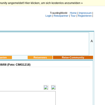
munity angemeldet! Hier klicken, um sich kostenlos anzumelden »
TravelingWorld:
Home
|
Impressum
|
Login
|
Reisepartner
|
Tour
|
Registrieren
|
anien
Reisenews
Reise-Community
08/08 (Foto: CIMG1218)