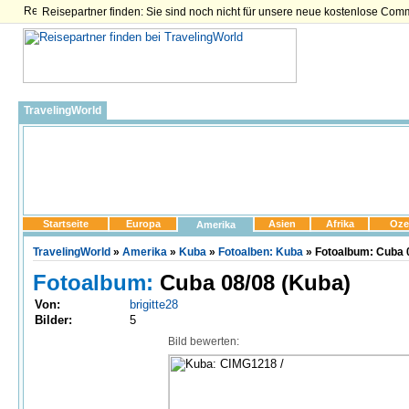
Reisepartner finden: Sie sind noch nicht für unsere neue kostenlose Com
TravelingWorld
Startseite
Europa
Asien
Afrika
Oze
Amerika
TravelingWorld
»
Amerika
»
Kuba
»
Fotoalben: Kuba
» Fotoalbum: Cuba 
Fotoalbum:
Cuba 08/08 (Kuba)
Von:
brigitte28
Bilder:
5
Bild bewerten: