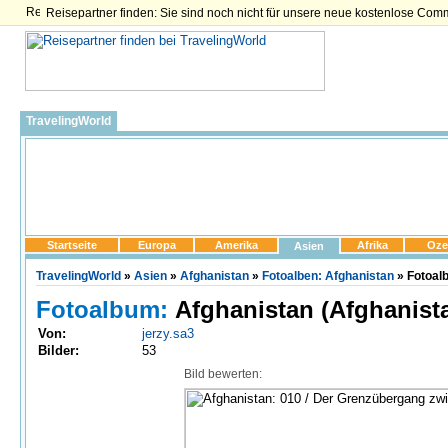
Reisepartner finden: Sie sind noch nicht für unsere neue kostenlose Com
TravelingWorld
Startseite
Europa
Amerika
Afrika
Oze
Asien
TravelingWorld
»
Asien
»
Afghanistan
»
Fotoalben: Afghanistan
» Fotoalb
Fotoalbum:
Afghanistan (Afghanist
Von:
jerzy.sa3
Bilder:
53
Bild bewerten: