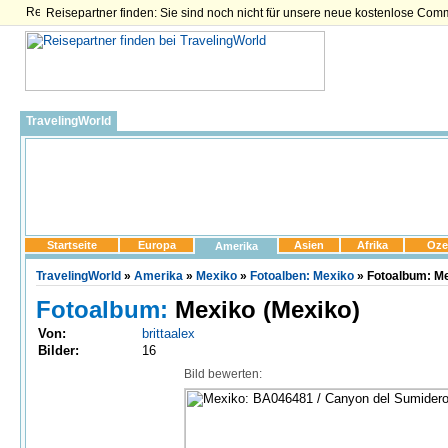
Reisepartner finden: Sie sind noch nicht für unsere neue kostenlose Com
TravelingWorld
Startseite
Europa
Asien
Afrika
Oze
Amerika
TravelingWorld
»
Amerika
»
Mexiko
»
Fotoalben: Mexiko
» Fotoalbum: Me
Fotoalbum:
Mexiko (Mexiko)
Von:
brittaalex
Bilder:
16
Bild bewerten: