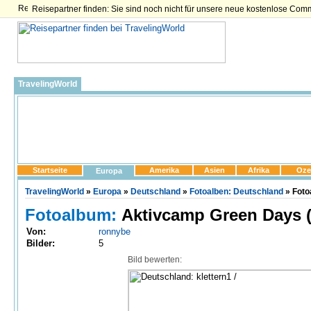
Reisepartner finden: Sie sind noch nicht für unsere neue kostenlose Com
TravelingWorld
Startseite
Amerika
Asien
Afrika
Oze
Europa
TravelingWorld
»
Europa
»
Deutschland
»
Fotoalben: Deutschland
» Foto
Fotoalbum:
Aktivcamp Green Days 
Von:
ronnybe
Bilder:
5
Bild bewerten: