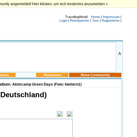
munity angemeldet! Hier klicken, um sich kostenlos anzumelden »
TravelingWorld:
Home
|
Impressum
|
Login
|
Reisepartner
|
Tour
|
Registrieren
|
anien
Reisenews
Reise-Community
album: Aktivcamp Green Days (Foto: klettern1)
(Deutschland)