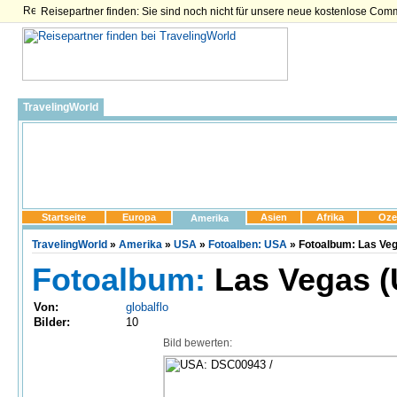
Reisepartner finden: Sie sind noch nicht für unsere neue kostenlose Com
TravelingWorld
Startseite
Europa
Asien
Afrika
Oze
Amerika
TravelingWorld
»
Amerika
»
USA
»
Fotoalben: USA
» Fotoalbum: Las Ve
Fotoalbum:
Las Vegas 
Von:
globalflo
Bilder:
10
Bild bewerten: