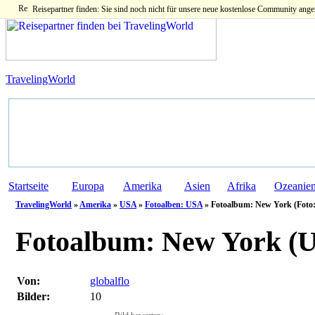
Reisepartner finden: Sie sind noch nicht für unsere neue kostenlose Community ange
TravelingWorld
Startseite
Europa
Amerika
Asien
Afrika
Ozeanie
TravelingWorld
»
Amerika
»
USA
»
Fotoalben: USA
» Fotoalbum: New York (Foto
Fotoalbum:
New York (
Von:
globalflo
Bilder:
10