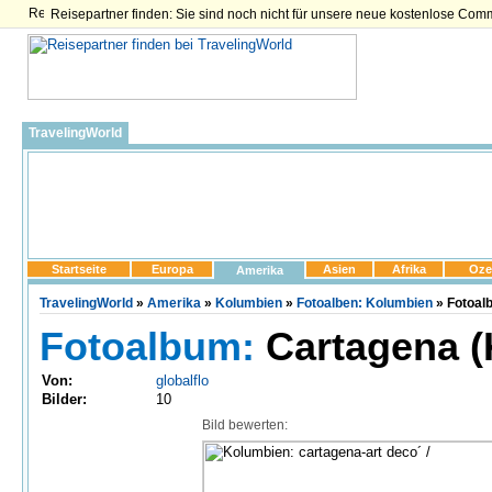
Reisepartner finden: Sie sind noch nicht für unsere neue kostenlose Com
TravelingWorld
Startseite
Europa
Asien
Afrika
Oze
Amerika
TravelingWorld
»
Amerika
»
Kolumbien
»
Fotoalben: Kolumbien
» Fotoalb
Fotoalbum:
Cartagena (
Von:
globalflo
Bilder:
10
Bild bewerten: