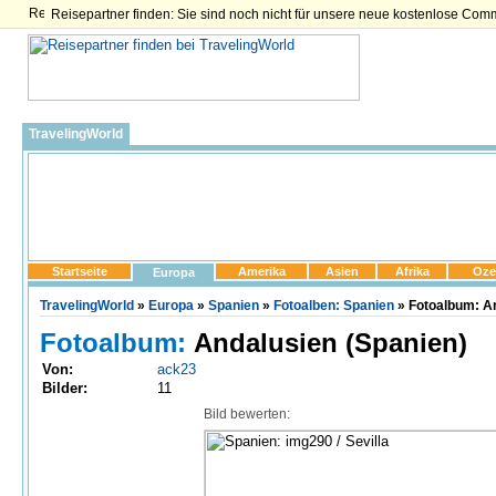
Reisepartner finden: Sie sind noch nicht für unsere neue kostenlose Com
TravelingWorld
Startseite
Amerika
Asien
Afrika
Oze
Europa
TravelingWorld
»
Europa
»
Spanien
»
Fotoalben: Spanien
» Fotoalbum: An
Fotoalbum:
Andalusien (Spanien)
Von:
ack23
Bilder:
11
Bild bewerten: