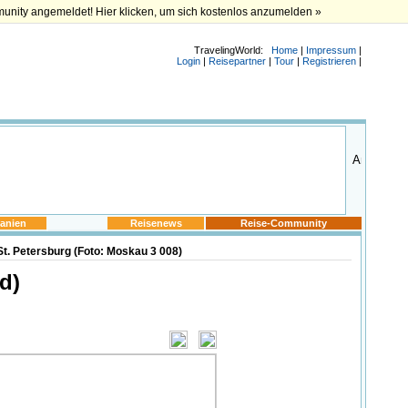
munity angemeldet! Hier klicken, um sich kostenlos anzumelden »
TravelingWorld:
Home
|
Impressum
|
Login
|
Reisepartner
|
Tour
|
Registrieren
|
anien
Reisenews
Reise-Community
t. Petersburg (Foto: Moskau 3 008)
d)