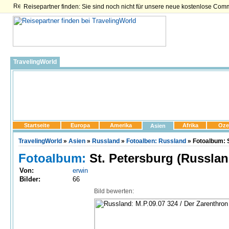
Reisepartner finden: Sie sind noch nicht für unsere neue kostenlose Com
TravelingWorld
Startseite
Europa
Amerika
Afrika
Oze
Asien
TravelingWorld
»
Asien
»
Russland
»
Fotoalben: Russland
» Fotoalbum: S
Fotoalbum:
St. Petersburg (Russlan
Von:
erwin
Bilder:
66
Bild bewerten: