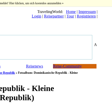
meldet! Hier klicken, um sich kostenlos anzumelden »
TravelingWorld:
Home
|
Impressum
|
Login
|
Reisepartner
|
Tour
|
Registrieren
|
n
Reisenews
Reise-Community
he Republik
» Fotoalbum: Dominikanische Republik - Kleine
publik - Kleine
 Republik)