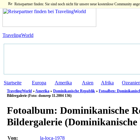
Reisepartner finden: Sie sind noch nicht für unsere neue kostenlose Community ange
TravelingWorld
Startseite
Europa
Amerika
Asien
Afrika
Ozeanie
TravelingWorld
»
Amerika
»
Dominikanische Republik
»
Fotoalben: Dominikanisc
Bildergalerie (Foto: domrep 11.2004 136)
Fotoalbum:
Dominikanische Re
Bildergalerie (Dominikanische
Von:
la-loca-1978