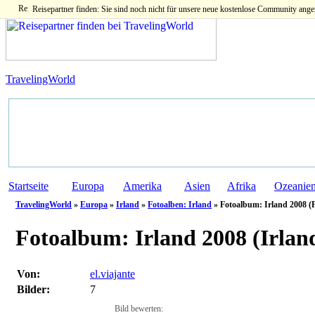
Reisepartner finden: Sie sind noch nicht für unsere neue kostenlose Community ange
TravelingWorld
Startseite
Europa
Amerika
Asien
Afrika
Ozeanie
TravelingWorld
»
Europa
»
Irland
»
Fotoalben: Irland
» Fotoalbum: Irland 2008 (
Fotoalbum:
Irland 2008 (Irlan
Von:
el.viajante
Bilder:
7
Bild bewerten: