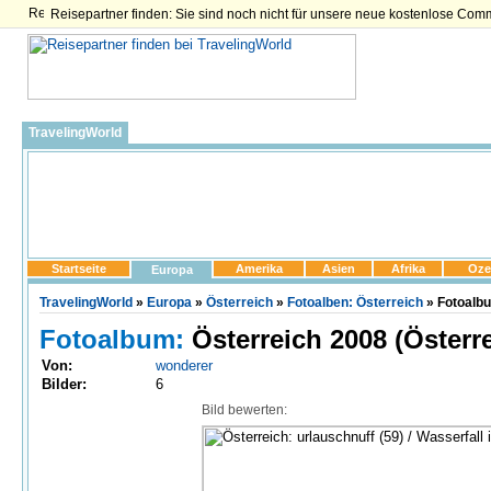
Reisepartner finden: Sie sind noch nicht für unsere neue kostenlose Com
TravelingWorld
Startseite
Amerika
Asien
Afrika
Oze
Europa
TravelingWorld
»
Europa
»
Österreich
»
Fotoalben: Österreich
» Fotoalbu
Fotoalbum:
Österreich 2008 (Österr
Von:
wonderer
Bilder:
6
Bild bewerten: