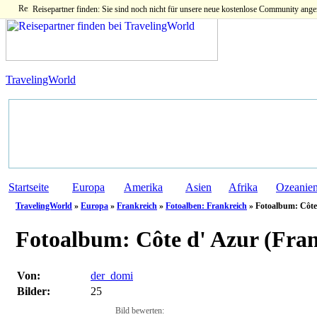
Reisepartner finden: Sie sind noch nicht für unsere neue kostenlose Community ange
TravelingWorld
Startseite
Europa
Amerika
Asien
Afrika
Ozeanie
TravelingWorld
»
Europa
»
Frankreich
»
Fotoalben: Frankreich
» Fotoalbum: Côte
Fotoalbum:
Côte d' Azur (Fran
Von:
der_domi
Bilder:
25
Bild bewerten: