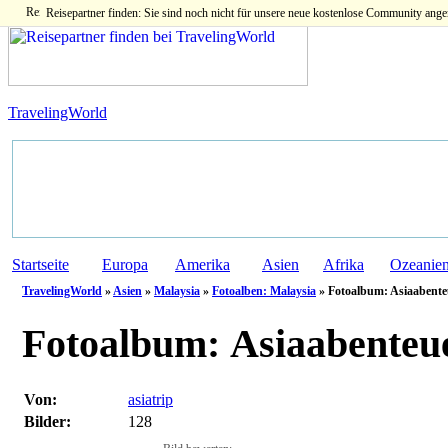
Reisepartner finden: Sie sind noch nicht für unsere neue kostenlose Community ange
TravelingWorld
Startseite
Europa
Amerika
Asien
Afrika
Ozeanie
TravelingWorld
»
Asien
»
Malaysia
»
Fotoalben: Malaysia
» Fotoalbum: Asiaabente
Fotoalbum:
Asiaabenteue
Von:
asiatrip
Bilder:
128