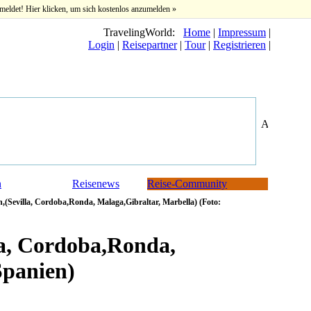
meldet! Hier klicken, um sich kostenlos anzumelden »
TravelingWorld:
Home
|
Impressum
|
Login
|
Reisepartner
|
Tour
|
Registrieren
|
n
Reisenews
Reise-Community
,(Sevilla, Cordoba,Ronda, Malaga,Gibraltar, Marbella) (Foto:
la, Cordoba,Ronda,
Spanien)