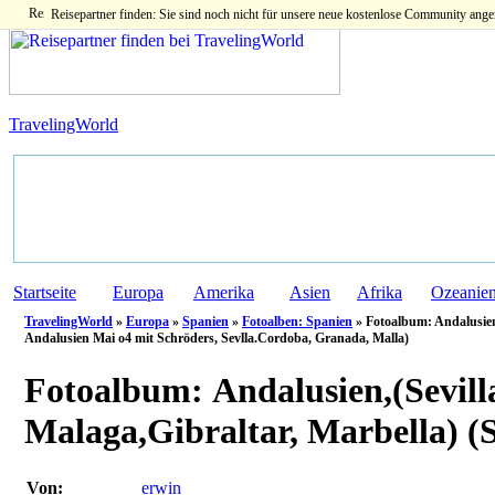
Reisepartner finden: Sie sind noch nicht für unsere neue kostenlose Community ange
TravelingWorld
Startseite
Europa
Amerika
Asien
Afrika
Ozeanie
TravelingWorld
»
Europa
»
Spanien
»
Fotoalben: Spanien
» Fotoalbum: Andalusien
Andalusien Mai o4 mit Schröders, Sevlla.Cordoba, Granada, Malla)
Fotoalbum:
Andalusien,(Sevil
Malaga,Gibraltar, Marbella) (
Von:
erwin