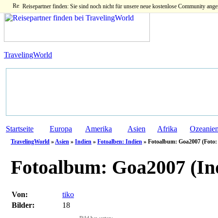
Reisepartner finden: Sie sind noch nicht für unsere neue kostenlose Community ange
TravelingWorld
Startseite
Europa
Amerika
Asien
Afrika
Ozeanie
TravelingWorld
»
Asien
»
Indien
»
Fotoalben: Indien
» Fotoalbum: Goa2007 (Foto
Fotoalbum:
Goa2007 (In
Von:
tiko
Bilder:
18