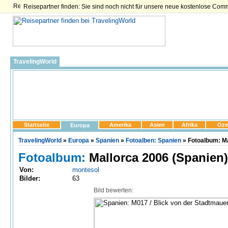
Reisepartner finden: Sie sind noch nicht für unsere neue kostenlose Com
TravelingWorld
Startseite
Amerika
Asien
Afrika
Oze
Europa
TravelingWorld
»
Europa
»
Spanien
»
Fotoalben: Spanien
» Fotoalbum: Ma
Fotoalbum:
Mallorca 2006 (Spanien)
Von:
montesol
Bilder:
63
Bild bewerten: