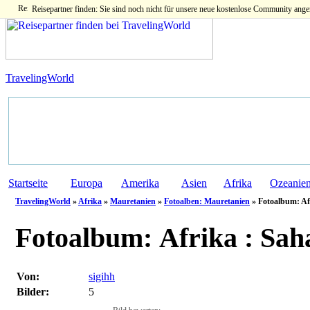
Reisepartner finden: Sie sind noch nicht für unsere neue kostenlose Community ange
TravelingWorld
Startseite
Europa
Amerika
Asien
Afrika
Ozeanie
TravelingWorld
»
Afrika
»
Mauretanien
»
Fotoalben: Mauretanien
» Fotoalbum: Af
Fotoalbum:
Afrika : Sah
Von:
sigihh
Bilder:
5