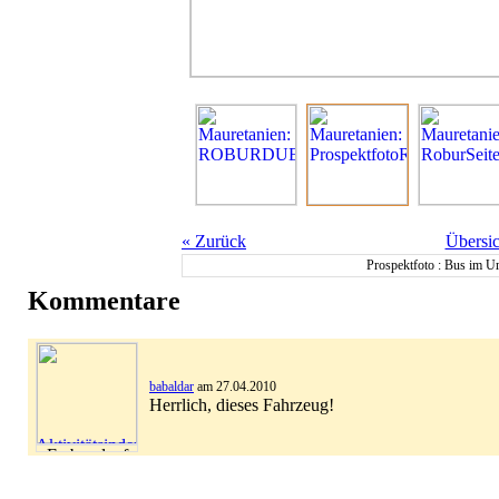
«
Zurück
Übersic
Prospektfoto : Bus im U
Kommentare
babaldar
am 27.04.2010
Herrlich, dieses Fahrzeug!