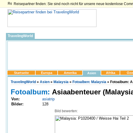
Reisepartner finden: Sie sind noch nicht für unsere neue kostenlose Com
TravelingWorld
Startseite
Europa
Amerika
Afrika
Oze
Asien
TravelingWorld
»
Asien
»
Malaysia
»
Fotoalben: Malaysia
» Fotoalbum: A
Fotoalbum:
Asiaabenteuer (Malaysi
Von:
asiatrip
Bilder:
128
Bild bewerten: