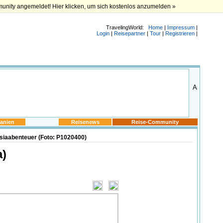
munity angemeldet! Hier klicken, um sich kostenlos anzumelden »
TravelingWorld:
Home
|
Impressum
|
Login
|
Reisepartner
|
Tour
|
Registrieren
|
anien
Reisenews
Reise-Community
siaabenteuer (Foto: P1020400)
a)