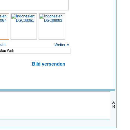
»
icht
Weiter
ulau Weh
Bild versenden