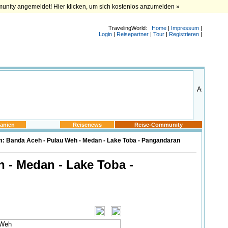
munity angemeldet! Hier klicken, um sich kostenlos anzumelden »
TravelingWorld:
Home
|
Impressum
|
Login
|
Reisepartner
|
Tour
|
Registrieren
|
anien
Reisenews
Reise-Community
: Banda Aceh - Pulau Weh - Medan - Lake Toba - Pangandaran
 - Medan - Lake Toba -