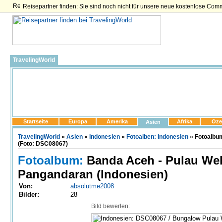
Reisepartner finden: Sie sind noch nicht für unsere neue kostenlose Com
TravelingWorld
Startseite
Europa
Amerika
Afrika
Oze
Asien
TravelingWorld
»
Asien
»
Indonesien
»
Fotoalben: Indonesien
» Fotoalbum
(Foto: DSC08067)
Fotoalbum:
Banda Aceh - Pulau Weh
Pangandaran (Indonesien)
Von:
absolutme2008
Bilder:
28
Bild bewerten: