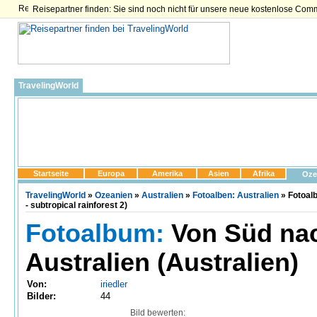
Reisepartner finden: Sie sind noch nicht für unsere neue kostenlose Com
TravelingWorld
Startseite
Europa
Amerika
Asien
Afrika
Oze
TravelingWorld
»
Ozeanien
»
Australien
»
Fotoalben: Australien
» Fotoal
- subtropical rainforest 2)
Fotoalbum:
Von Süd nac
Australien (Australien)
Von:
iriedler
Bilder:
44
Bild bewerten: