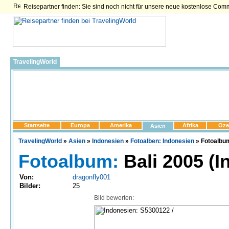
Reisepartner finden: Sie sind noch nicht für unsere neue kostenlose Com
TravelingWorld
Startseite
Europa
Amerika
Afrika
Oze
Asien
TravelingWorld
»
Asien
»
Indonesien
»
Fotoalben: Indonesien
» Fotoalbum
Fotoalbum:
Bali 2005 (I
Von:
dragonfly001
Bilder:
25
Bild bewerten: