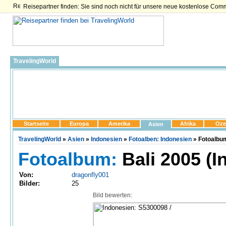
Reisepartner finden: Sie sind noch nicht für unsere neue kostenlose Com
TravelingWorld
Startseite
Europa
Amerika
Afrika
Oze
Asien
TravelingWorld
»
Asien
»
Indonesien
»
Fotoalben: Indonesien
» Fotoalbum
Fotoalbum:
Bali 2005 (I
Von:
dragonfly001
Bilder:
25
Bild bewerten: