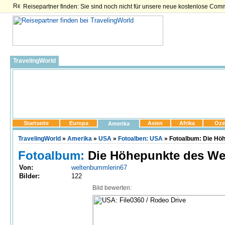
Reisepartner finden: Sie sind noch nicht für unsere neue kostenlose Com
TravelingWorld
Startseite
Europa
Asien
Afrika
Oze
Amerika
TravelingWorld
»
Amerika
»
USA
»
Fotoalben: USA
» Fotoalbum: Die Höh
Fotoalbum:
Die Höhepunkte des We
Von:
weltenbummlerin67
Bilder:
122
Bild bewerten: