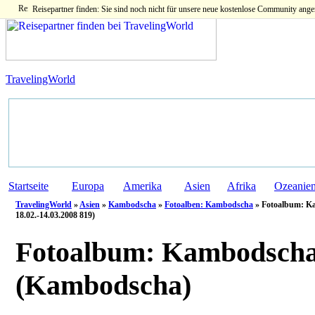
Reisepartner finden: Sie sind noch nicht für unsere neue kostenlose Community ange
TravelingWorld
Startseite
Europa
Amerika
Asien
Afrika
Ozeanie
TravelingWorld
»
Asien
»
Kambodscha
»
Fotoalben: Kambodscha
» Fotoalbum: Ka
18.02.-14.03.2008 819)
Fotoalbum:
Kambodscha 
(Kambodscha)