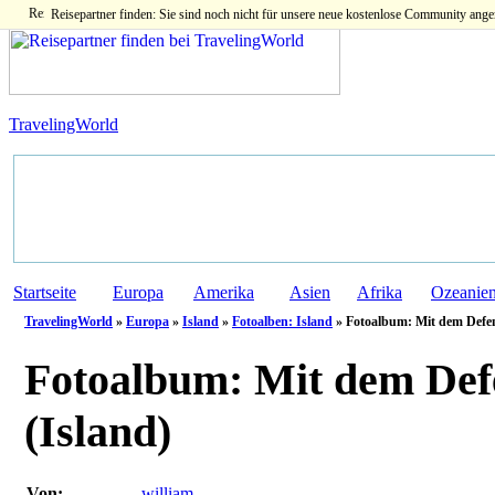
Reisepartner finden: Sie sind noch nicht für unsere neue kostenlose Community ange
TravelingWorld
Startseite
Europa
Amerika
Asien
Afrika
Ozeanie
TravelingWorld
»
Europa
»
Island
»
Fotoalben: Island
» Fotoalbum: Mit dem Defe
Fotoalbum:
Mit dem Defe
(Island)
Von:
william