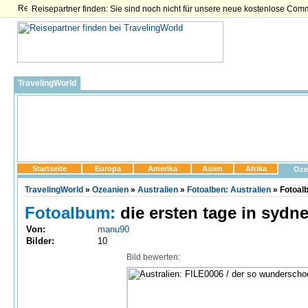
Reisepartner finden: Sie sind noch nicht für unsere neue kostenlose Com
TravelingWorld
Startseite
Europa
Amerika
Asien
Afrika
Oze
TravelingWorld
»
Ozeanien
»
Australien
»
Fotoalben: Australien
» Fotoalb
Fotoalbum:
die ersten tage in sydney
Von:
manu90
Bilder:
10
Bild bewerten: