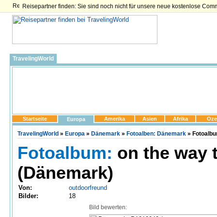
Reisepartner finden: Sie sind noch nicht für unsere neue kostenlose Com
TravelingWorld
Startseite
Amerika
Asien
Afrika
Oze
Europa
TravelingWorld
»
Europa
»
Dänemark
»
Fotoalben: Dänemark
» Fotoalbu
Fotoalbum:
on the way 
(Dänemark)
Von:
outdoorfreund
Bilder:
18
Bild bewerten: