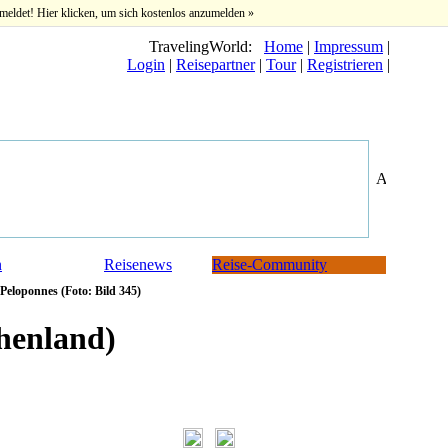
meldet! Hier klicken, um sich kostenlos anzumelden »
TravelingWorld:
Home
|
Impressum
|
Login
|
Reisepartner
|
Tour
|
Registrieren
|
n
Reisenews
Reise-Community
Peloponnes (Foto: Bild 345)
henland)