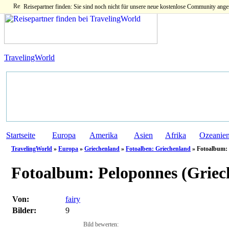
Reisepartner finden: Sie sind noch nicht für unsere neue kostenlose Community ange
TravelingWorld
Startseite
Europa
Amerika
Asien
Afrika
Ozeanie
TravelingWorld
»
Europa
»
Griechenland
»
Fotoalben: Griechenland
» Fotoalbum: 
Fotoalbum:
Peloponnes (Griec
Von:
fairy
Bilder:
9
Bild bewerten: