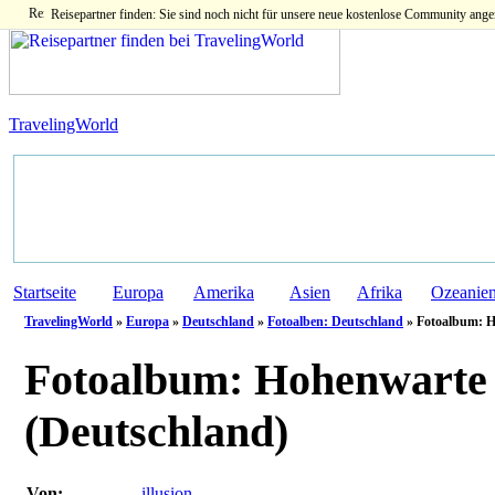
Reisepartner finden: Sie sind noch nicht für unsere neue kostenlose Community ange
TravelingWorld
Startseite
Europa
Amerika
Asien
Afrika
Ozeanie
TravelingWorld
»
Europa
»
Deutschland
»
Fotoalben: Deutschland
» Fotoalbum: H
Fotoalbum:
Hohenwarte 
(Deutschland)
Von:
illusion