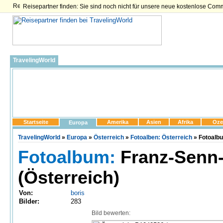
Reisepartner finden: Sie sind noch nicht für unsere neue kostenlose Com
TravelingWorld
Startseite
Amerika
Asien
Afrika
Oze
Europa
TravelingWorld
»
Europa
»
Österreich
»
Fotoalben: Österreich
» Fotoalb
Fotoalbum:
Franz-Senn
(Österreich)
Von:
boris
Bilder:
283
Bild bewerten: