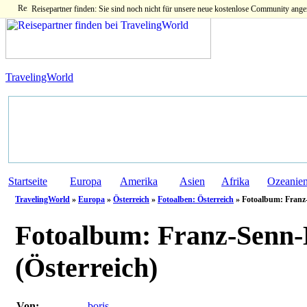
Reisepartner finden: Sie sind noch nicht für unsere neue kostenlose Community ange
TravelingWorld
Startseite
Europa
Amerika
Asien
Afrika
Ozeanie
TravelingWorld
»
Europa
»
Österreich
»
Fotoalben: Österreich
» Fotoalbum: Franz
Fotoalbum:
Franz-Senn-
(Österreich)
Von:
boris