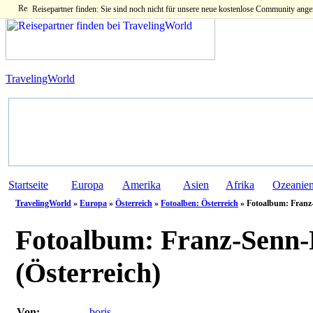
Reisepartner finden: Sie sind noch nicht für unsere neue kostenlose Community ange
TravelingWorld
Startseite
Europa
Amerika
Asien
Afrika
Ozeanie
TravelingWorld
»
Europa
»
Österreich
»
Fotoalben: Österreich
» Fotoalbum: Franz
Fotoalbum:
Franz-Senn-
(Österreich)
Von:
boris